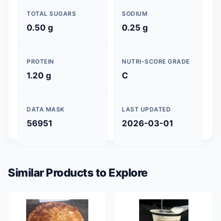
TOTAL SUGARS
SODIUM
0.50 g
0.25 g
PROTEIN
NUTRI-SCORE GRADE
1.20 g
C
DATA MASK
LAST UPDATED
56951
2026-03-01
Similar Products to Explore