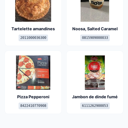
Tartelette amandines
Noosa, Salted Caramel
2011000036300
0815909000033
Pizza Pepperoni
Jambon de dinde fumé
8422410770908
6111262900053