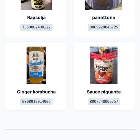
Rapsolja
panettone
7350002400227
8009920046725
Ginger kombucha
Sauce piquante
0808912014906
8007548009757