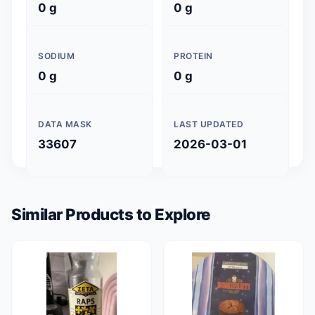
0 g
0 g
SODIUM
PROTEIN
0 g
0 g
DATA MASK
LAST UPDATED
33607
2026-03-01
Similar Products to Explore