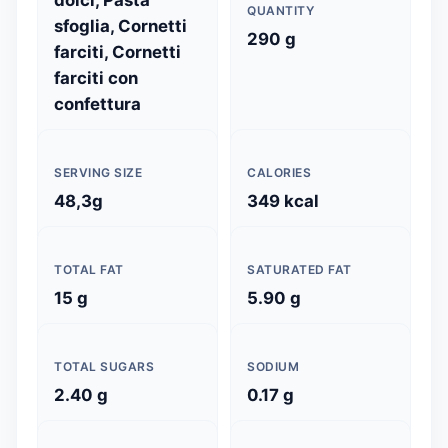
QUANTITY
sfoglia, Cornetti
290 g
farciti, Cornetti
farciti con
confettura
SERVING SIZE
CALORIES
48,3g
349 kcal
TOTAL FAT
SATURATED FAT
15 g
5.90 g
TOTAL SUGARS
SODIUM
2.40 g
0.17 g