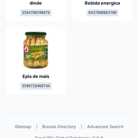
dinde
Bebida energica
3564706598676
8437008883700
Epis de maïs
3596710468744
Sitemap
|
Brands Directory
|
Advanced Search
Food Wiki Global Database v2.0.0